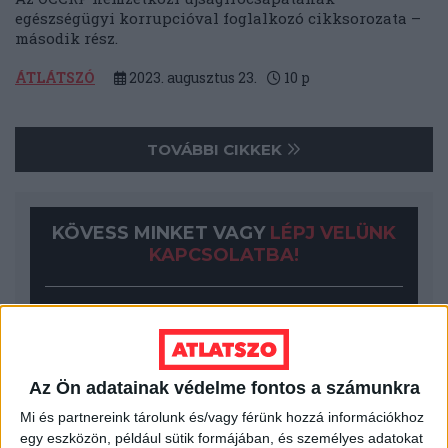
egészségügyi korrupcióval foglalkozó cikksorozata –
második rész.
ÁTLÁTSZÓ
2023. augusztus 23.
10
p
TOVÁBBI CIKKEK
KÖVESS MINKET VAGY
LÉPJ VELÜNK
KAPCSOLATBA!
Az Ön adatainak védelme fontos a számunkra
Mi és partnereink tárolunk és/vagy férünk hozzá információkhoz
egy eszközön, például sütik formájában, és személyes adatokat