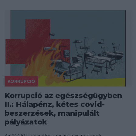
KORRUPCIÓ
Korrupció az egészségügyben
II.: Hálapénz, kétes covid-
beszerzések, manipulált
pályázatok
Az OCCRP nemzetközi újságírócsapatának