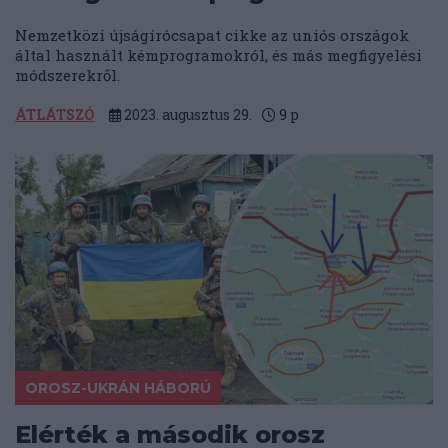
Nemzetközi újságírócsapat cikke az uniós országok
által használt kémprogramokról, és más megfigyelési
módszerekről.
ÁTLÁTSZÓ
2023. augusztus 29.
9
p
OROSZ-UKRÁN HÁBORÚ
Elérték a második orosz