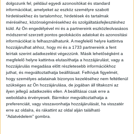
dolgozunk fel, például egyedi azonosítókat és standard
információkat, amelyeket az eszköz személyre szabott
hirdetésekhez és tartalomhoz, hirdetések és tartalmak
méréséhez, közönségmérésekhez és szolgáltatásfejlesztéshez
küld.
Az Ön engedélyével mi és a partnereink eszközleolvasásos
módszerrel szerzett pontos geolokációs adatokat és azonosítási
információkat is felhasználhatunk. A megfelelő helyre kattintva
hozzájárulhat ahhoz, hogy mi és a 1733 partnereink a fent
leírtak szerint adatkezelést végezzünk. Másik lehetőségként a
LEGFRISSEBB
megfelelő helyre kattintva elutasíthatja a hozzájárulást, vagy a
hozzájárulás megadása előtt részletesebb információkhoz
2026. augusztus 7.
juthat, és megváltoztathatja beállításait.
Felhívjuk figyelmét,
hogy személyes adatainak bizonyos kezeléséhez nem feltétlenül
Orbán Gáspár Csádban, mérgező anyag
szükséges az Ön hozzájárulása, de jogában áll tiltakozni az
Újpesten és Rákospalotán
ilyen jellegű adatkezelés ellen. A beállításai csak erre a
weboldalra érvényesek. Bármikor megváltoztathatja a
2026. augusztus 7.
preferenciáit, vagy visszavonhatja hozzájárulását, ha visszatér
Félmilliárd forintot kapott a CÖF
erre az oldalra, és rákattint az oldal alján található
„magyarországi vállalkozásoktól” 2025-
"Adatvédelem" gombra.
ben
2026. augusztus 6.