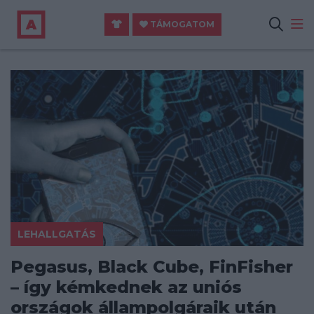
TÁMOGATOM
LEHALLGATÁS
Pegasus, Black Cube, FinFisher
– így kémkednek az uniós
országok állampolgáraik után