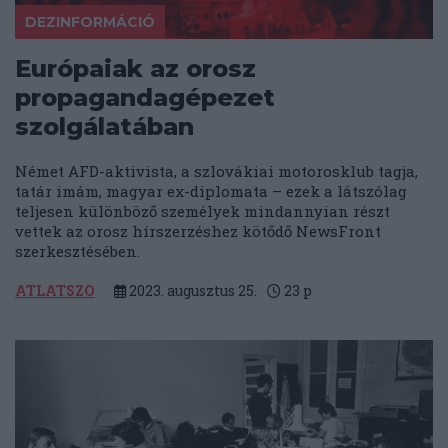
DEZINFORMÁCIÓ
Európaiak az orosz
propagandagépezet
szolgálatában
Német AFD-aktivista, a szlovákiai motorosklub tagja,
tatár imám, magyar ex-diplomata – ezek a látszólag
teljesen különböző személyek mindannyian részt
vettek az orosz hírszerzéshez kötődő NewsFront
szerkesztésében.
ATLATSZO
2023. augusztus 25.
23
p