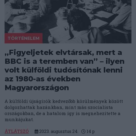
TÖRTÉNELEM
„Figyeljetek elvtársak, mert a
BBC is a teremben van” – ilyen
volt külföldi tudósítónak lenni
az 1980-as években
Magyarországon
A külföldi újságírók kedvezőbb körülmények között
dolgozhattak hazánkban, mint más szocialista
országokban, de a hatalom így is megnehezítette a
munkájukat.
ÁTLÁTSZÓ
2023. augusztus 24.
14
p