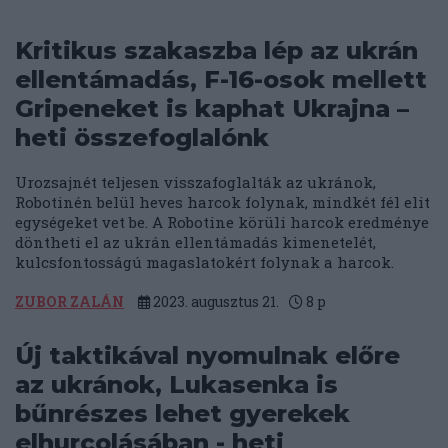
Kritikus szakaszba lép az ukrán
ellentámadás, F-16-osok mellett
Gripeneket is kaphat Ukrajna –
heti összefoglalónk
Urozsajnét teljesen visszafoglalták az ukránok,
Robotinén belül heves harcok folynak, mindkét fél elit
egységeket vet be. A Robotine körüli harcok eredménye
döntheti el az ukrán ellentámadás kimenetelét,
kulcsfontosságú magaslatokért folynak a harcok.
ZUBOR ZALÁN
2023. augusztus 21.
8
p
Új taktikával nyomulnak előre
az ukránok, Lukasenka is
bűnrészes lehet gyerekek
elhurcolásában - heti