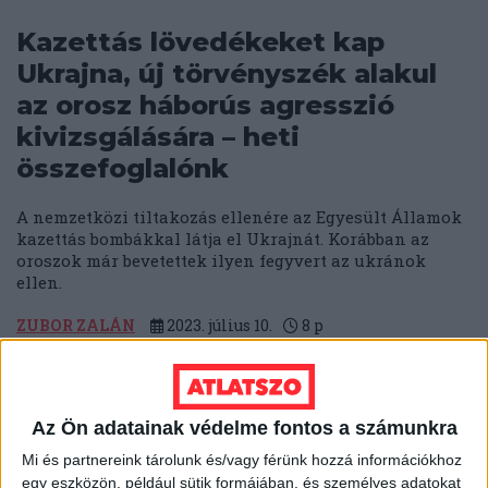
Kazettás lövedékeket kap
Ukrajna, új törvényszék alakul
az orosz háborús agresszió
kivizsgálására – heti
összefoglalónk
A nemzetközi tiltakozás ellenére az Egyesült Államok
kazettás bombákkal látja el Ukrajnát. Korábban az
oroszok már bevetettek ilyen fegyvert az ukránok
ellen.
ZUBOR ZALÁN
2023. július 10.
8
p
Tisztogatás kezdődhet az orosz
hadseregben, Prigozsinnak új
Az Ön adatainak védelme fontos a számunkra
főnöke lett – heti
Mi és partnereink tárolunk és/vagy férünk hozzá információkhoz
összefoglalónk
egy eszközön, például sütik formájában, és személyes adatokat