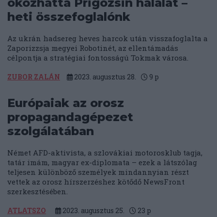
okozhatta Prigozsin halálát –
heti összefoglalónk
Az ukrán hadsereg heves harcok után visszafoglalta a
Zaporizzsja megyei Robotinét, az ellentámadás
célpontja a stratégiai fontosságú Tokmak városa.
ZUBOR ZALÁN
2023. augusztus 28.
9
p
Európaiak az orosz
propagandagépezet
szolgálatában
Német AFD-aktivista, a szlovákiai motorosklub tagja,
tatár imám, magyar ex-diplomata – ezek a látszólag
teljesen különböző személyek mindannyian részt
vettek az orosz hírszerzéshez kötődő NewsFront
szerkesztésében.
ATLATSZO
2023. augusztus 25.
23
p