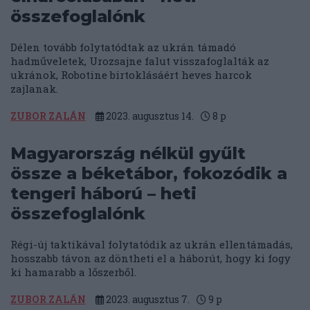
összefoglalónk
Délen tovább folytatódtak az ukrán támadó
hadműveletek, Urozsajne falut visszafoglalták az
ukránok, Robotine birtoklásáért heves harcok
zajlanak.
ZUBOR ZALÁN
2023. augusztus 14.
8
p
Magyarország nélkül gyűlt
össze a béketábor, fokozódik a
tengeri háború – heti
összefoglalónk
Régi-új taktikával folytatódik az ukrán ellentámadás,
hosszabb távon az döntheti el a háborút, hogy ki fogy
ki hamarabb a lőszerből.
ZUBOR ZALÁN
2023. augusztus 7.
9
p