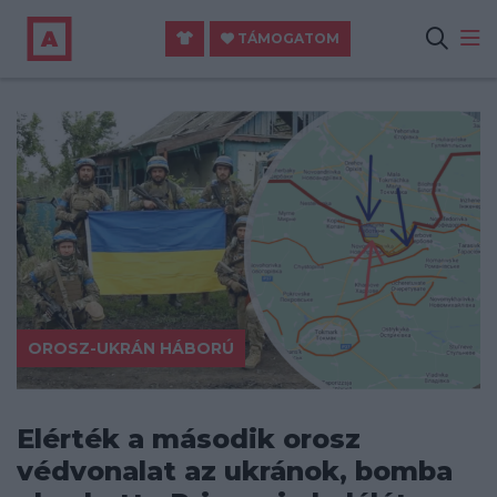
TÁMOGATOM
OROSZ-UKRÁN HÁBORÚ
Elérték a második orosz
védvonalat az ukránok, bomba