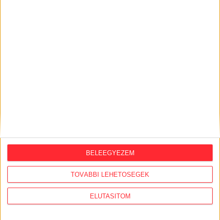
Orbán Gáspár Csádban, mérgező anyag
Újpesten és Rákospalotán
2026. augusztus 7.
Félmilliárd forintot kapott a CÖF
„magyarországi vállalkozásoktól” 2025-
ben
2026. augusztus 6.
Mészárosék V-Híd Kft.-je behúzta az első,
300 milliós tenderét a választások óta
2026. augusztus 6.
BELEEGYEZEM
Mi maradt mára a független sajtóból? –
podcast Mong Attilával az Átlátszó 15.
TOVÁBBI LEHETŐSÉGEK
szülinapja alkalmából
ELUTASÍTOM
2026. augusztus 5.
Amerikai állami támogatásra pályázna az