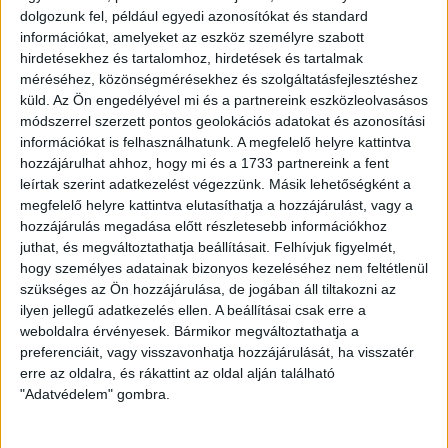
dolgozunk fel, például egyedi azonosítókat és standard
Szergej Sojgu hadügyminiszter a helyén maradt a
információkat, amelyeket az eszköz személyre szabott
Wagner-csoport zendülése után, a vezérkari főnök
hirdetésekhez és tartalomhoz, hirdetések és tartalmak
Valerij Geraszimov és a volt ukrajnai főparancsnok
méréséhez, közönségmérésekhez és szolgáltatásfejlesztéshez
sorsa azonban kétséges.
küld.
Az Ön engedélyével mi és a partnereink eszközleolvasásos
módszerrel szerzett pontos geolokációs adatokat és azonosítási
ZUBOR ZALÁN
2023. július 3.
10
p
információkat is felhasználhatunk. A megfelelő helyre kattintva
hozzájárulhat ahhoz, hogy mi és a 1733 partnereink a fent
Nem tudni, ki vezeti az orosz
leírtak szerint adatkezelést végezzünk. Másik lehetőségként a
megfelelő helyre kattintva elutasíthatja a hozzájárulást, vagy a
hadsereget Prigozsin
hozzájárulás megadása előtt részletesebb információkhoz
puccskísérlete után – heti
juthat, és megváltoztathatja beállításait.
Felhívjuk figyelmét,
hogy személyes adatainak bizonyos kezeléséhez nem feltétlenül
összefoglalónk
szükséges az Ön hozzájárulása, de jogában áll tiltakozni az
ilyen jellegű adatkezelés ellen. A beállításai csak erre a
Csaknem Moszkvát is megostromolta az orosz
weboldalra érvényesek. Bármikor megváltoztathatja a
hadvezetés ellen lázadó Wagner-csoport, az incidens
preferenciáit, vagy visszavonhatja hozzájárulását, ha visszatér
óta nem állt a nyilvánosság elé Sojgu hadügyminiszter
erre az oldalra, és rákattint az oldal alján található
és Geraszimov főparancsnok.
"Adatvédelem" gombra.
ZUBOR ZALÁN
2023. június 26.
11
p