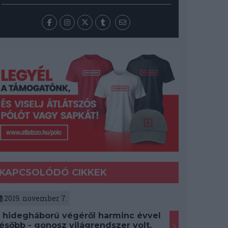
KAPCSOLÓDÓ CIKKEK
2019. november 7.
 hidegháború végéről harminc évvel
ésőbb - gonosz világrendszer volt,