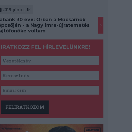
2019. június 15.
abank 30 éve: Orbán a Műcsarnok
épcsőjén - a Nagy Imre-újratemetés
ajtófőnöke voltam
IRATKOZZ FEL HÍRLEVELÜNKRE!