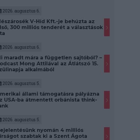
2026. augusztus 6.
észárosék V-Híd Kft.-je behúzta az
lső, 300 milliós tenderét a választások
ta
2026. augusztus 6.
i maradt mára a független sajtóból? –
odcast Mong Attilával az Átlátszó 15.
zülinapja alkalmából
2026. augusztus 5.
merikai állami támogatásra pályázna
z USA-ba átmentett orbánista think-
ank
2026. augusztus 5.
ejelentésünk nyomán 4 milliós
írságot szabtak ki a Szent Ágota