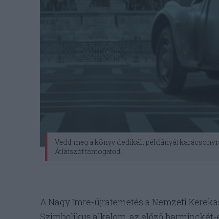
Vedd meg a könyv dedikált példányát karácsonyra
Átlátszót támogatod.
A Nagy Imre-újratemetés a Nemzeti Kerekasz
Szimbolikus alkalom, az előző harminckét-