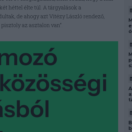
t héttel élte túl. A tárgyalások a
ltak, de ahogy azt Vitézy László rendező,
M
pisztoly az asztalon van”.
e
ó
M
p
s
A
a
t
B
b