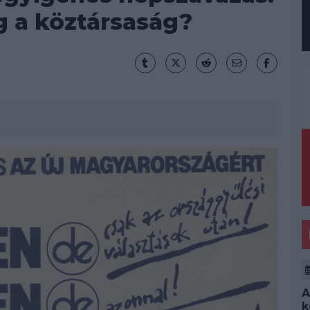
g a köztársaság?
A
k