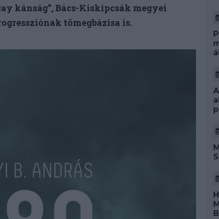
sgay kánság”, Bács-Kiskipcsák megyei
rogressziónak tömegbázisa is.
P
m
á
A
a
p
M
S
H
M
B