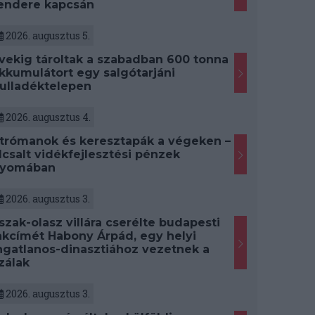
endere kapcsán
2026. augusztus 5.
vekig tároltak a szabadban 600 tonna
kkumulátort egy salgótarjáni
ulladéktelepen
2026. augusztus 4.
trómanok és keresztapák a végeken –
lcsalt vidékfejlesztési pénzek
yomában
2026. augusztus 3.
szak-olasz villára cserélte budapesti
akcímét Habony Árpád, egy helyi
ngatlanos-dinasztiához vezetnek a
zálak
2026. augusztus 3.