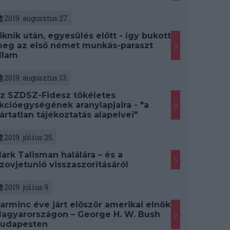
2019. augusztus 27.
iknik után, egyesülés előtt - így bukott
eg az első német munkás-paraszt
llam
2019. augusztus 13.
z SZDSZ-Fidesz tökéletes
kcióegységének aranylapjaira - "a
ártatlan tájékoztatás alapelvei"
2019. július 25.
ark Talisman halálára – és a
zovjetunió visszaszorításáról
2019. július 9.
arminc éve járt először amerikai elnök
agyarországon – George H. W. Bush
udapesten