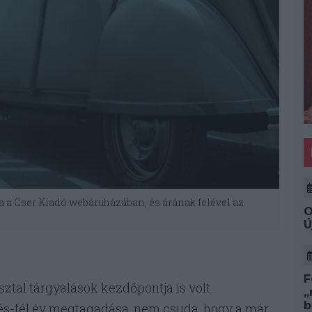
 a Cser Kiadó webáruházában, és árának felével az
O
Ú
F
tal tárgyalások kezdőpontja is volt.
„
b
és-fél év megtagadása, nem csuda, hogy a már