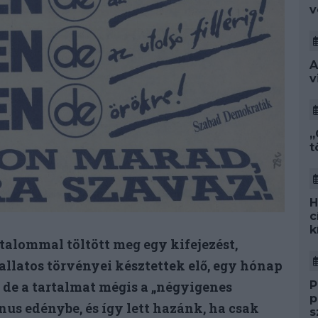
v
A
v
„
t
H
c
k
alommal töltött meg egy kifejezést,
llatos törvényei késztettek elő, egy hónap
 de a tartalmat mégis a „négyigenes
P
p
nus edénybe, és így lett hazánk, ha csak
s