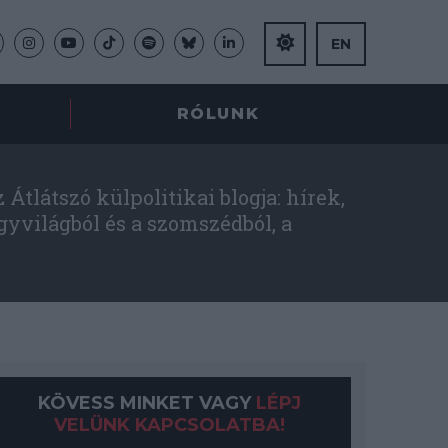
EN
RÓLUNK
Átlátszó külpolitikai blogja: hírek,
gyvilágból és a szomszédból, a
KÖVESS MINKET VAGY
LÉPJ
VELÜNK KAPCSOLATBA!