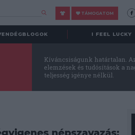
TÁMOGATOM
VENDÉGBLOGOK
I FEEL LUCKY
Kíváncsiságunk határtalan. Az 
elemzések és tudósítások a na
teljesség igénye nélkül.
égyigenes népszavazás: