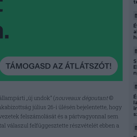
t
É
a
h
S
E
n
É
állampárti „új undok” (
nouveaux dégoutant
©
l
abizottság július 26-i ülésén bejelentette, hogy
i
s
vezetek felszámolását és a pártvagyonnal sem
al válaszul felfüggesztette részvételét ebben a