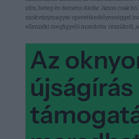
idős, beteg és demens Kádár János csak bő ké
szokványmagyar operettkedélyességgel indu
ellenzéki megfigyelő mondotta: részükről „a 