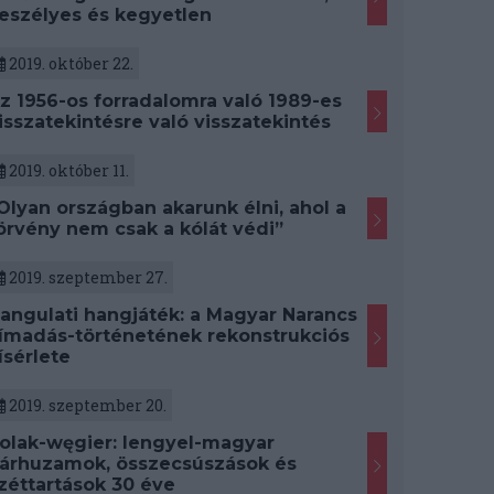
eszélyes és kegyetlen
2019. október 22.
z 1956-os forradalomra való 1989-es
isszatekintésre való visszatekintés
2019. október 11.
Olyan országban akarunk élni, ahol a
örvény nem csak a kólát védi”
2019. szeptember 27.
angulati hangjáték: a Magyar Narancs
ímadás-történetének rekonstrukciós
ísérlete
2019. szeptember 20.
olak-węgier: lengyel-magyar
árhuzamok, összecsúszások és
zéttartások 30 éve