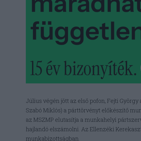
Július végén jött az első pofon, Fejti György 
Szabó Miklós) a párttörvényt előkészítő munk
az MSZMP elutasítja a munkahelyi pártszer
hajlandó elszámolni. Az Ellenzéki Kerekaszt
munkabizottságban.