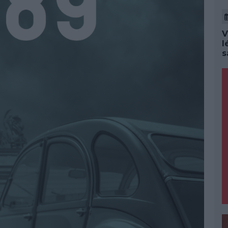
V
l
s