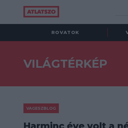
ROVATOK
VILÁGTÉRKÉP
VAGESZBLOG
Harminc éve volt a n